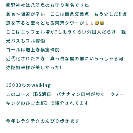
熊野神社は八咫烏のお守り有名ですね
あぁ～坂道が辛い ここは飯倉交差点 もう少しだ!!坂
道を下ると堂々とたる東京タワーが
ここはエッフェル塔か?も思うくらい外国人だらけ 観
光バスもフル稼働
ゴールは増上寺横宝珠院
近代化されたお寺 真っ白な壁の前にいらっしゃる阿
弥陀如来様が美しかった!
15000歩のwalking
このコース《BS朝日 バナナマン日村が歩く ウォー
キングのひむ太郎》で紹介されてます
今年もテクテクのんびり歩きます