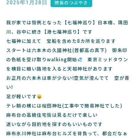
院長のつぶやき
2025年1月28日
我が家では恒例となった【七福神巡り】日本橋、隅田
川、谷中に続き【港七福神巡り】です
七福神に加えて 宝船を含めた8カ所を巡ります
スタートは六本木の久國神社(首都高の真下) 御朱印
の色紙を受け取りwalking開始
東京ミッドタウン
を横目に細い路地を入ると天祖神社があります
お正月の六本木は車が少ない!空気が澄んでて 空が青
い!
足が軽いです
テレ朝の横には桜田神社(工事中で簡易神社でした)
麻布台の高級住宅街は見るだけで楽しい
迷いながら目的地を探すのもいいものです
麻布氷川神社は麻布台ヒルズを背負って、都会だなぁ