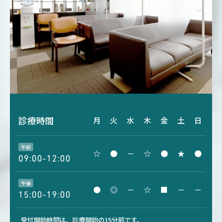
診療時間
月
火
水
木
金
土
日
午前
☆
●
－
☆
●
★
●
09:00-12:00
午後
●
◎
－
☆
■
－
－
15:00-19:00
受付開始時間は、診療開始の15分前です。