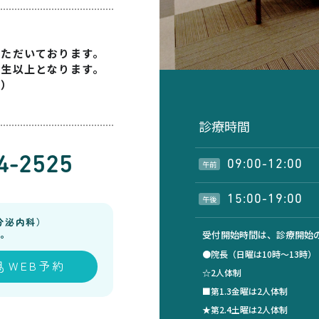
いただいております。
学生以上となります。
す）
診療時間
4-2525
09:00-12:00
午前
15:00-19:00
午後
分泌内科）
。
受付開始時間は、診療開始の
●院長（日曜は10時～13時
WEB予約
☆2人体制
■第1.3金曜は2人体制
★第2.4土曜は2人体制