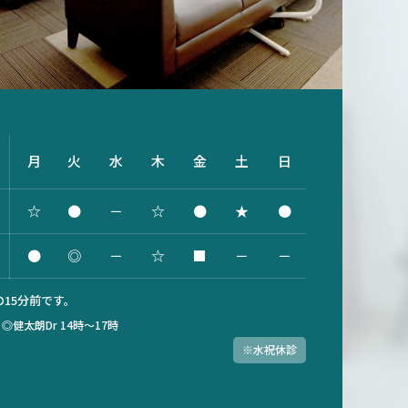
月
火
水
木
金
土
日
☆
●
－
☆
●
★
●
●
◎
－
☆
■
－
－
15分前です。
）
◎健太朗Dr 14時～17時
※水祝休診