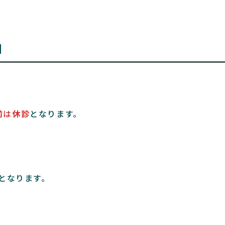
】
前
は
休診
となります。
。
診となります。