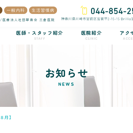
一般内科
生活習慣病
/医療法人社団翠寿会 三倉医院
医師・スタッフ紹介
医院紹介
アク
STAFF
CLINIC
ACCE
お知らせ
NEWS
・８月】