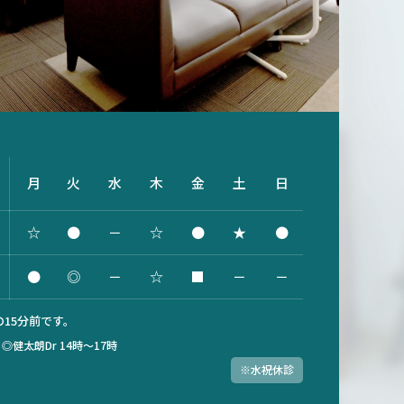
月
火
水
木
金
土
日
☆
●
－
☆
●
★
●
●
◎
－
☆
■
－
－
15分前です。
）
◎健太朗Dr 14時～17時
※水祝休診