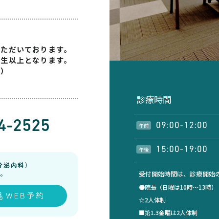
いただいております。
学生以上となります。
す）
診療時間
4-2525
09:00-12:00
午前
15:00-19:00
午後
分泌内科）
。
受付開始時間は、診療開始の
●院長（日曜は10時～13時
WEB予約
☆2人体制
■第1.3金曜は2人体制