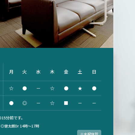
月
火
水
木
金
土
日
☆
●
－
☆
●
★
●
●
◎
－
☆
■
－
－
15分前です。
）
◎健太朗Dr 14時～17時
※水祝休診