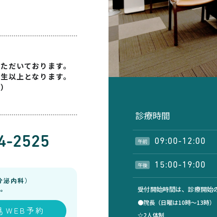
いただいております。
学生以上となります。
す）
診療時間
4-2525
09:00-12:00
午前
15:00-19:00
午後
分泌内科）
。
受付開始時間は、診療開始の
●院長（日曜は10時～13時
WEB予約
☆2人体制