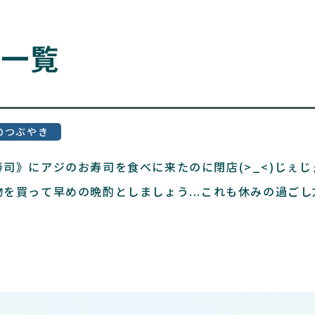
ス一覧
のつぶやき
司》にアジのお寿司を食べに来たのに閉店(>_<)じぇじ
を買って早めの晩酌としましょう...これも休みの過ごし