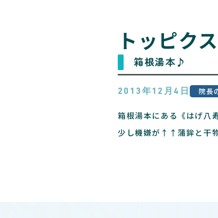
トッピク
箱根湯本♪
院長
2013年12月4日
箱根湯本にある《はげ八寿
少し機嫌が↑↑蒲鉾と干物