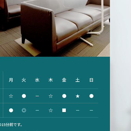
月
火
水
木
金
土
日
☆
●
－
☆
●
★
●
●
◎
－
☆
■
－
－
15分前です。