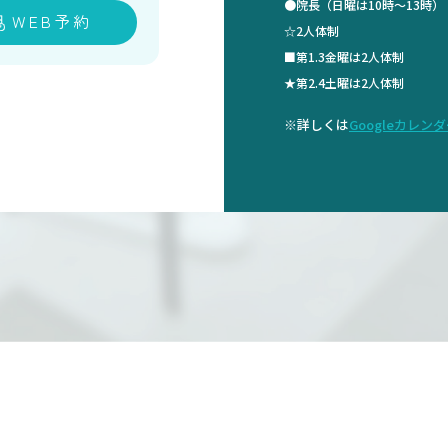
●院長（日曜は10時～13時
WEB予約
☆2人体制
■第1.3金曜は2人体制
★第2.4土曜は2人体制
※詳しくは
Googleカレン