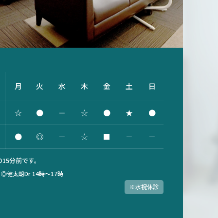
月
火
水
木
金
土
日
☆
●
－
☆
●
★
●
●
◎
－
☆
■
－
－
15分前です。
）
◎健太朗Dr 14時～17時
※水祝休診