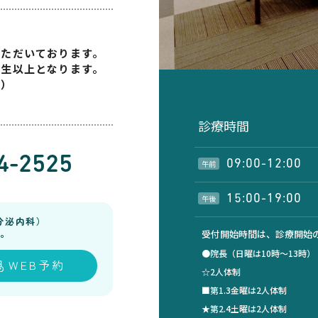
いただいております。
学生以上となります。
す）
診療時間
4-2525
09:00-12:00
午前
15:00-19:00
午後
分泌内科）
。
受付開始時間は、診療開始の
●院長（日曜は10時～13時
WEB予約
☆2人体制
■第1.3金曜は2人体制
★第2.4土曜は2人体制