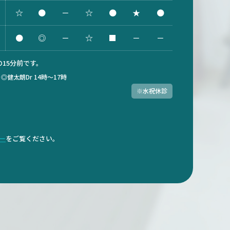
☆
●
－
☆
●
★
●
●
◎
－
☆
■
－
－
15分前です。
）
◎健太朗Dr 14時～17時
※水祝休診
ダー
をご覧ください。