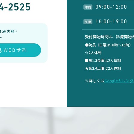
4-2525
09:00-12:00
午前
15:00-19:00
午後
分泌内科）
。
受付開始時間は、診療開始の
●院長（日曜は10時～13時
WEB予約
☆2人体制
■第1.3金曜は2人体制
★第2.4土曜は2人体制
※詳しくは
Googleカレン