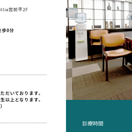
illia宮前平2F
徒歩0分
いただいております。
学生以上となります。
す）
診療時間