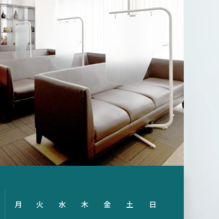
月
火
水
木
金
土
日