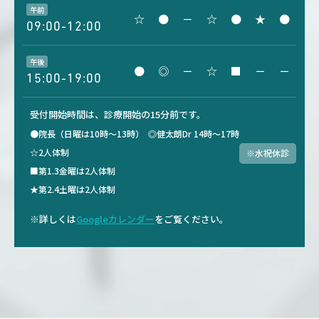
午前
☆
●
－
☆
●
★
●
09:00-12:00
午後
●
◎
－
☆
■
－
－
15:00-19:00
受付開始時間は、診療開始の15分前です。
●院長（日曜は10時～13時）
◎健太朗Dr 14時～17時
☆2人体制
※水祝休診
■第1.3金曜は2人体制
★第2.4土曜は2人体制
※詳しくは
Googleカレンダー
をご覧ください。