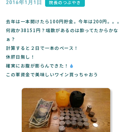
院長のつぶやき
2016年1月1日
去年は一本開けたら100円貯金。今年は200円。。。
何故か38151円？端数があるのは酔ってたからかな
ぁ？
計算すると２日で一本のペース！
休肝日無し！
確実にお腹が膨らんできた！
この軍資金で美味しいワイン買っちゃおう