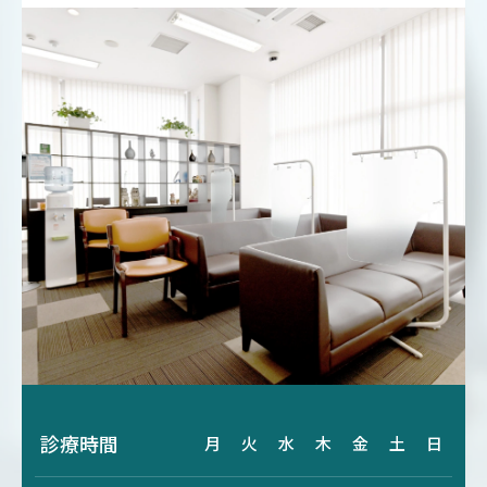
診療時間
月
火
水
木
金
土
日