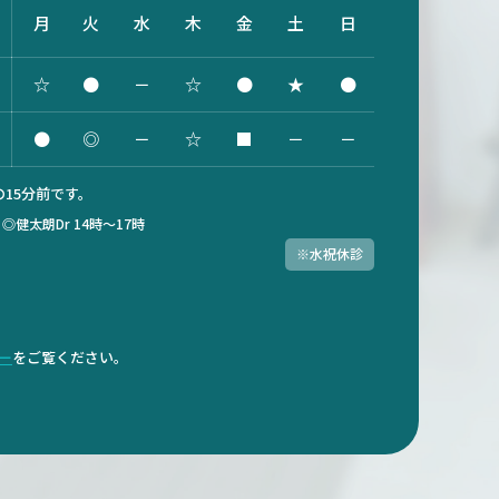
月
火
水
木
金
土
日
☆
●
－
☆
●
★
●
●
◎
－
☆
■
－
－
15分前です。
）
◎健太朗Dr 14時～17時
※水祝休診
ダー
をご覧ください。