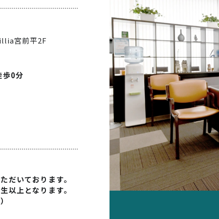
illia宮前平2F
徒歩0分
いただいております。
学生以上となります。
す）