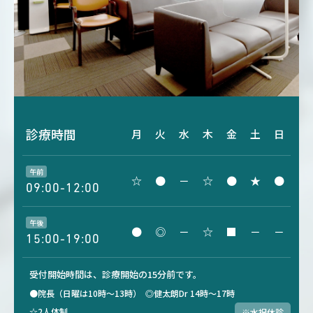
診療時間
月
火
水
木
金
土
日
午前
☆
●
－
☆
●
★
●
09:00-12:00
午後
●
◎
－
☆
■
－
－
15:00-19:00
受付開始時間は、診療開始の15分前です。
●院長（日曜は10時～13時）
◎健太朗Dr 14時～17時
☆2人体制
※水祝休診