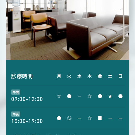
診療時間
月
火
水
木
金
土
日
午前
☆
●
－
☆
●
★
●
09:00-12:00
午後
●
◎
－
☆
■
－
－
15:00-19:00