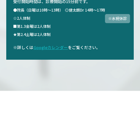
受付開始時間は、診療開始の15分前です。
●院長（日曜は10時～13時）
◎健太朗Dr 14時～17時
☆2人体制
※水祝休診
■第1.3金曜は2人体制
★第2.4土曜は2人体制
※詳しくは
Googleカレンダー
をご覧ください。