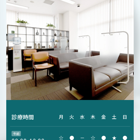
診療時間
月
火
水
木
金
土
日
午前
☆
●
－
☆
●
★
●