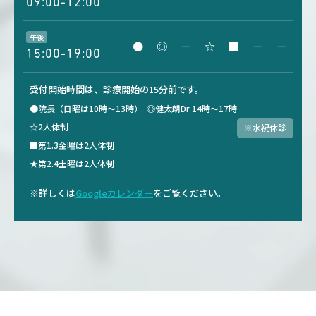
09:00-12:00
午後
●
◎
－
☆
■
－
－
15:00-19:00
受付開始時間は、診療開始の15分前です。
●院長（日曜は10時～13時）
◎健太朗Dr 14時～17時
☆2人体制
※水祝休診
■第1.3金曜は2人体制
★第2.4土曜は2人体制
※詳しくは
Googleカレンダー
をご覧ください。