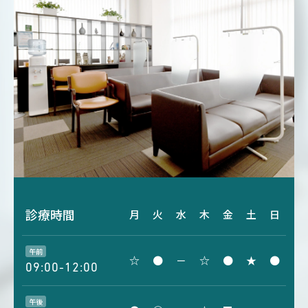
診療時間
月
火
水
木
金
土
日
午前
☆
●
－
☆
●
★
●
09:00-12:00
午後