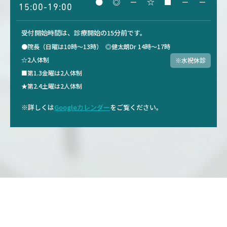
●
◎
－
☆
■
－
－
15:00-19:00
受付開始時間は、診療開始の15分前です。
●院長（日曜は10時～13時）
◎健太朗Dr 14時～17時
☆2人体制
※水祝休診
■第1.3金曜は2人体制
★第2.4土曜は2人体制
※詳しくは
Googleカレンダー
をご覧ください。