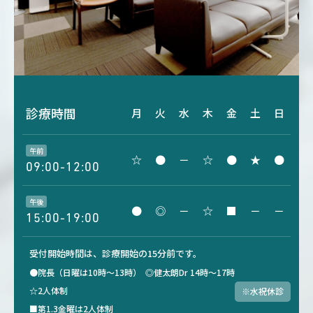
診療時間
月
火
水
木
金
土
日
午前
☆
●
－
☆
●
★
●
09:00-12:00
午後
●
◎
－
☆
■
－
－
15:00-19:00
受付開始時間は、診療開始の15分前です。
●院長（日曜は10時～13時）
◎健太朗Dr 14時～17時
☆2人体制
※水祝休診
■第1.3金曜は2人体制