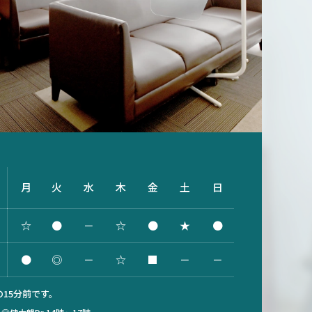
月
火
水
木
金
土
日
☆
●
－
☆
●
★
●
●
◎
－
☆
■
－
－
15分前です。