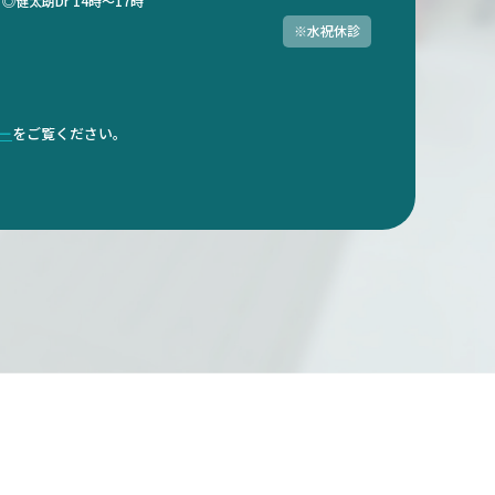
）
◎健太朗Dr 14時～17時
※水祝休診
ダー
をご覧ください。