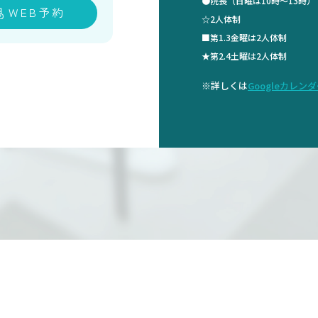
●院長（日曜は10時～13時
WEB予約
☆2人体制
■第1.3金曜は2人体制
★第2.4土曜は2人体制
※詳しくは
Googleカレン