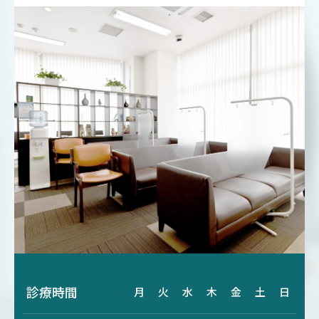
診療時間
月
火
水
木
金
土
日