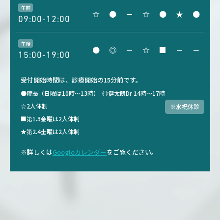
午前
☆
●
－
☆
●
★
●
09:00-12:00
午後
●
◎
－
☆
■
－
－
15:00-19:00
受付開始時間は、診療開始の15分前です。
●院長（日曜は10時～13時）
◎健太朗Dr 14時～17時
☆2人体制
※水祝休診
■第1.3金曜は2人体制
★第2.4土曜は2人体制
※詳しくは
Googleカレンダー
をご覧ください。