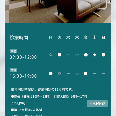
診療時間
月
火
水
木
金
土
日
午前
☆
●
－
☆
●
★
●
09:00-12:00
午後
●
◎
－
☆
■
－
－
15:00-19:00
受付開始時間は、診療開始の15分前です。
●院長（日曜は10時～13時）
◎健太朗Dr 14時～17時
☆2人体制
※水祝休診
■第1.3金曜は2人体制