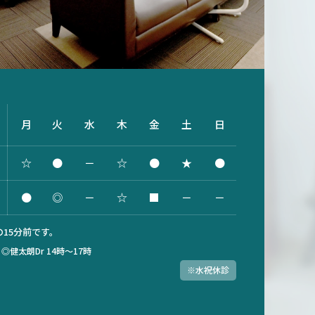
月
火
水
木
金
土
日
☆
●
－
☆
●
★
●
●
◎
－
☆
■
－
－
15分前です。
）
◎健太朗Dr 14時～17時
※水祝休診