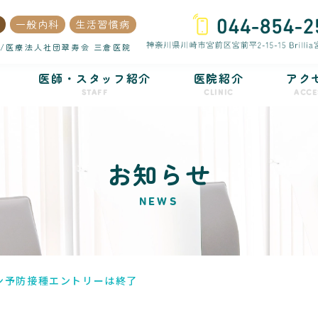
一般内科
生活習慣病
/医療法人社団翠寿会 三倉医院
医師・スタッフ紹介
医院紹介
アク
STAFF
CLINIC
ACCE
お知らせ
NEWS
ン予防接種エントリーは終了