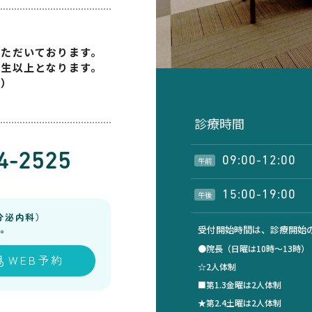
いただいております。
学生以上となります。
す）
診療時間
4-2525
09:00-12:00
午前
15:00-19:00
午後
分泌内科）
。
受付開始時間は、診療開始の
●院長（日曜は10時～13時
WEB予約
☆2人体制
■第1.3金曜は2人体制
★第2.4土曜は2人体制