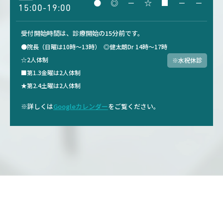
●
◎
－
☆
■
－
－
15:00-19:00
受付開始時間は、診療開始の15分前です。
●院長（日曜は10時～13時）
◎健太朗Dr 14時～17時
☆2人体制
※水祝休診
■第1.3金曜は2人体制
★第2.4土曜は2人体制
※詳しくは
Googleカレンダー
をご覧ください。