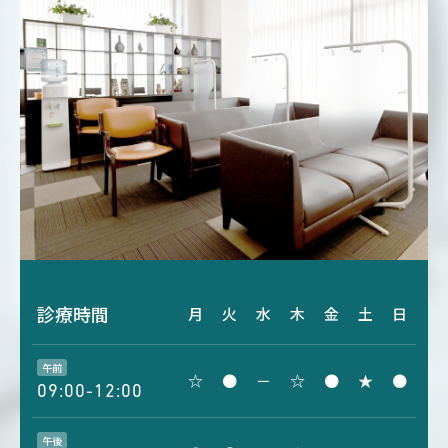
診療時間
月
火
水
木
金
土
日
午前
☆
●
－
☆
●
★
●
09:00-12:00
午後