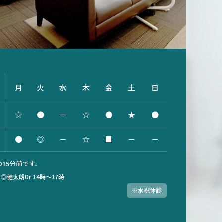
月
火
水
木
金
土
日
☆
●
－
☆
●
★
●
●
◎
－
☆
■
－
－
15分前です。
）
◎健太朗Dr 14時～17時
※水祝休診