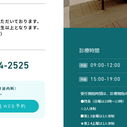
いただいております。
学生以上となります。
す）
診療時間
4-2525
09:00-12:00
午前
15:00-19:00
午後
分泌内科）
。
受付開始時間は、診療開始の
●院長（日曜は10時～13時
WEB予約
☆2人体制
■第1.3金曜は2人体制
★第2.4土曜は2人体制