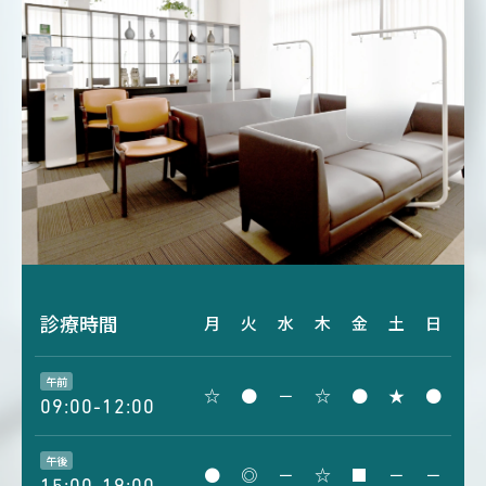
診療時間
月
火
水
木
金
土
日
午前
☆
●
－
☆
●
★
●
09:00-12:00
午後
●
◎
－
☆
■
－
－